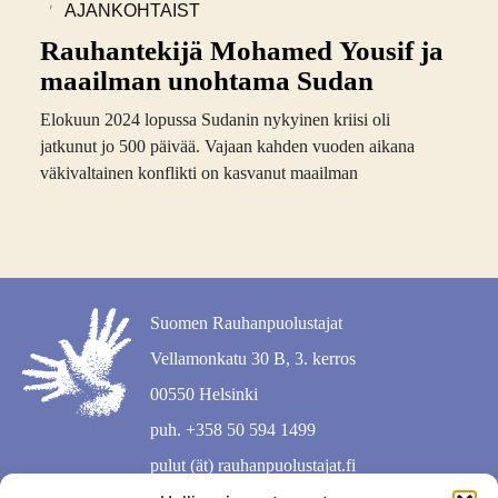
,
AJANKOHTAIST
A
Rauhantekijä Mohamed Yousif ja
maailman unohtama Sudan
Elokuun 2024 lopussa Sudanin nykyinen kriisi oli
jatkunut jo 500 päivää. Vajaan kahden vuoden aikana
väkivaltainen konflikti on kasvanut maailman
Suomen Rauhanpuolustajat
Vellamonkatu 30 B, 3. kerros
00550 Helsinki
puh. +358 50 594 1499
pulut (ät) rauhanpuolustajat.fi