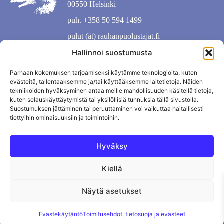
00550 Helsinki
puh. +358 50 594 1499
pulut (ät) rauhanpuolustajat.fi
Hallinnoi suostumusta
Parhaan kokemuksen tarjoamiseksi käytämme teknologioita, kuten
evästeitä, tallentaaksemme ja/tai käyttääksemme laitetietoja. Näiden
tekniikoiden hyväksyminen antaa meille mahdollisuuden käsitellä tietoja,
kuten selauskäyttäytymistä tai yksilöllisiä tunnuksia tällä sivustolla.
Suostumuksen jättäminen tai peruuttaminen voi vaikuttaa haitallisesti
tiettyihin ominaisuuksiin ja toimintoihin.
Hyväksy
Kiellä
Tietosuojaseloste
Evästekäytäntö
Tilauksen peruutus
Näytä asetukset
Evästekäytäntö
Toimitusehdot, tietosuoja ja evästeet