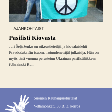
AJANKOHTAIST
A
Pasifisti Kiovasta
Juri Šeljaženko on oikeustieteilijä ja kiovalaislehti
Pravdošukatšin (suom. Totuudenetsijä) julkaisija. Hän on
myös tänä vuonna perustetun Ukrainan pasifistiliikkeen
(Ukrainski Ruh
Suomen Rauhanpuolustajat
Vellamonkatu 30 B, 3. kerros