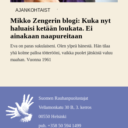
,
AJANKOHTAIST
A
Mikko Zengerin blogi: Kuka nyt
haluaisi ketään loukata. Ei
ainakaan naapureitaan
Eva on paras sukulaiseni. Olen ylpeä hänestä. Hän tilaa
yhä kolme palloa tötterööni, vaikka puolet jätskistä valuu
maahan. Vuonna 1961
Suomen Rauhanpuolustajat
Vellamonkatu 30 B, 3. kerros
00550 Helsinki
puh. +358 50 594 1499