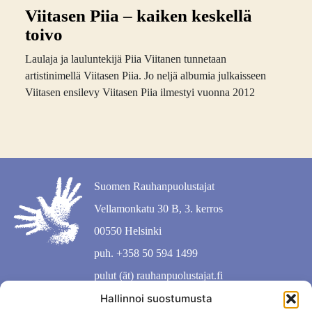
Viitasen Piia – kaiken keskellä
toivo
Laulaja ja lauluntekijä Piia Viitanen tunnetaan
artistinimellä Viitasen Piia. Jo neljä albumia julkaisseen
Viitasen ensilevy Viitasen Piia ilmestyi vuonna 2012
Suomen Rauhanpuolustajat
Vellamonkatu 30 B, 3. kerros
00550 Helsinki
puh. +358 50 594 1499
pulut (ät) rauhanpuolustajat.fi
Hallinnoi suostumusta