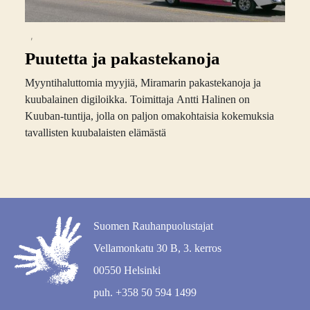
,
Puutetta ja pakastekanoja
Myyntihaluttomia myyjiä, Miramarin pakastekanoja ja
kuubalainen digiloikka. Toimittaja Antti Halinen on
Kuuban-tuntija, jolla on paljon omakohtaisia kokemuksia
tavallisten kuubalaisten elämästä
Suomen Rauhanpuolustajat
Vellamonkatu 30 B, 3. kerros
00550 Helsinki
puh. +358 50 594 1499