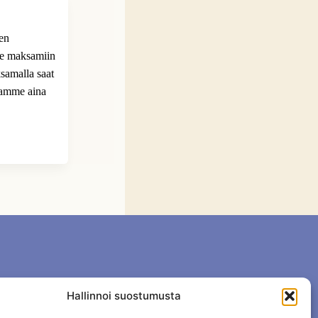
ien
me maksamiin
samalla saat
tamme aina
Hallinnoi suostumusta