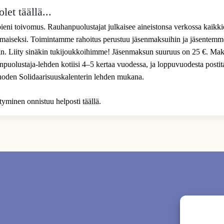
let täällä...
 pieni toivomus. Rauhanpuolustajat julkaisee aineistonsa verkossa kaikk
ilmaiseksi. Toimintamme rahoitus perustuu jäsenmaksuihin ja jäsentem
n. Liity sinäkin tukijoukkoihimme! Jäsenmaksun suuruus on 25 €. Mak
uolustaja-lehden kotiisi 4–5 kertaa vuodessa, ja loppuvuodesta posti
uoden Solidaarisuuskalenterin lehden mukana.
ittyminen onnistuu helposti
täällä
.