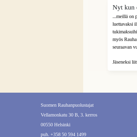
Nyt kun o
...meillä on
luettavaksi 
tukimaksuihi
myös Rauhanp
seuraavan v
Jäseneksi li
Suomen Rauhanpuolustajat
Vellamonkatu 30 B, 3. kerros
00550 Helsinki
puh. +358 50 594 1499