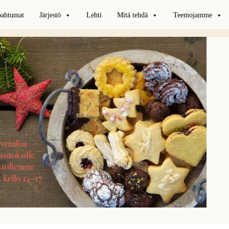
pahtumat
Järjestö
Lehti
Mitä tehdä
Teemojamme